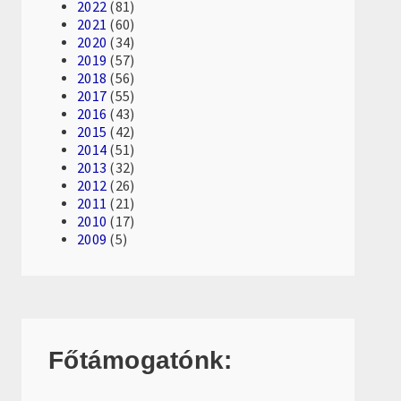
2022
(81)
2021
(60)
2020
(34)
2019
(57)
2018
(56)
2017
(55)
2016
(43)
2015
(42)
2014
(51)
2013
(32)
2012
(26)
2011
(21)
2010
(17)
2009
(5)
Főtámogatónk: