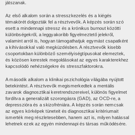
játszanak.
Az első alkalom során a stresszkezelés és a kiégés
témakörét dolgozták fel a résztvevők. A képzés során szó
esett a mindennapi stressz és a krónikus burnout közötti
különbségekről, a leggyakoribb figyelmeztető jelekről,
valamint arról is, hogyan támogathatjuk egymást csapatként
a kihívásokkal való megküzdésben. A résztvevők kisebb
csoportokban különböző személyiségtípusokat elemeztek,
és közösen kerestek megoldásokat az egyes karakterekhez
kapcsolódó nehézségekre és stresszfaktorokra.
A második alkalom a klinikai pszichológia világába nyújtott
betekintést. A résztvevők megismerkedtek a mentális
zavarok diagnosztikai keretrendszereivel, különös figyelmet
fordítva a generalizált szorongásra (GAD), az OCD-re, a
depresszióra és a skizofréniára. A képzés során nemcsak
az egyes kórképek tüneteit és diagnosztikai kritériumait
ismerték meg részletesebben, hanem azt is, milyen hatással
lehetnek ezek az egyén mindennapi és társas működésére.