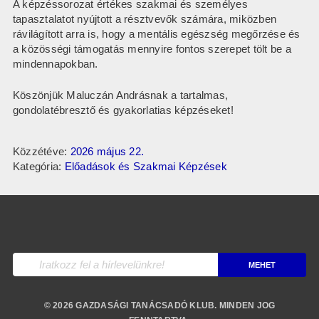
A képzéssorozat értékes szakmai és személyes
tapasztalatot nyújtott a résztvevők számára, miközben
rávilágított arra is, hogy a mentális egészség megőrzése és
a közösségi támogatás mennyire fontos szerepet tölt be a
mindennapokban.
Köszönjük Maluczán Andrásnak a tartalmas,
gondolatébresztő és gyakorlatias képzéseket!
Közzétéve:
2026 május 22.
Kategória:
Előadások és Szakmai Képzések
© 2026 GAZDASÁGI TANÁCSADÓ KLUB. MINDEN JOG