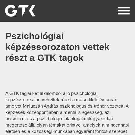
EN
HU
RO
Pszichológiai
képzéssorozaton vettek
részt a GTK tagok
Főoldal
Rólunk
Hírek
A GTK tagjai két alkalomból álló pszichológiai
képzéssorozaton vehettek részt a második félév során,
Események
amelyet Maluczán András pszichológus és tréner vezetett. A
képzések középpontjában a mentális egészség, az
Támogatók
önismeret és a pszichológiai alapfogalmak gyakorlati
megértése állt, olyan témákat érintve, amelyek a mindennapi
Kapcsolat
életben és a közösségi munkában egyaránt fontos szerepet