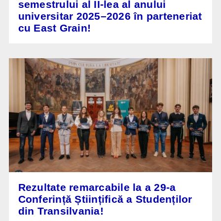
semestrului al II-lea al anului
universitar 2025–2026 în parteneriat
cu East Grain!
Rezultate remarcabile la a 29-a
Conferință Științifică a Studenților
din Transilvania!