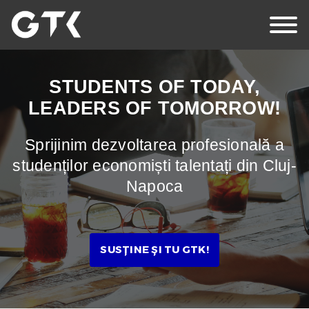
EN
HU
RO
STUDENTS OF TODAY,
LEADERS OF TOMORROW!
Acasă
Sprijinim dezvoltarea profesională a
studenților economiști talentați din Cluj-
Despre Noi
Napoca
Știri
Evenimente
SUSȚINE ȘI TU GTK!
Susținători
Contact