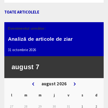
TOATE ARTICOLELE
Evenimentul următor:
Analiză de articole de ziar
31 octombrie 2026
august
7
august 2026
l
m
m
j
v
s
d
27
28
29
30
31
1
2