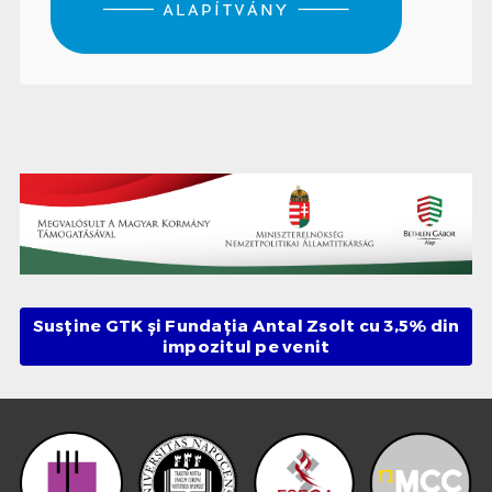
Susține GTK și Fundația Antal Zsolt cu 3,5% din
impozitul pe venit