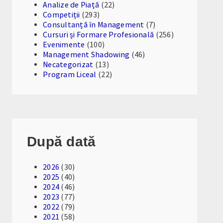
Analize de Piață
(22)
Competiții
(293)
Consultanță în Management
(7)
Cursuri și Formare Profesională
(256)
Evenimente
(100)
Management Shadowing
(46)
Necategorizat
(13)
Program Liceal
(22)
După dată
2026
(30)
2025
(40)
2024
(46)
2023
(77)
2022
(79)
2021
(58)