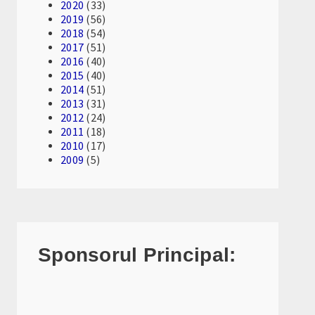
2020
(33)
2019
(56)
2018
(54)
2017
(51)
2016
(40)
2015
(40)
2014
(51)
2013
(31)
2012
(24)
2011
(18)
2010
(17)
2009
(5)
Sponsorul Principal: