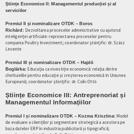
Științe Economice II: Managementul producției și al
serviciilor
Premiul II și nominalizare OTDK – Boros
Richárd:
Dezvoltarea proceselor administrative cu ajutorul
inteligenței artificiale: reproiectarea proceselor pentru
compania Poultry Investment; coordonator științific: dr. Szász
Levente
Premiul III și nominalizare OTDK – Hajdó
Boglárka:
Educația ca investiție economică: relația dintre
cheltuielile pentru educație și creșterea economică în Uniunea
Europeană; coordonator științific: dr. Csíki Ottó
Științe Economice III:
Antreprenoriat și
Managementul Informațiilor
Premiul I și nominalizare OTDK – Kozma Krisztina:
Model
de evaluare a clienților și segmentare strategică a acestora pe
baza datelor ERP în industria publicitară și tipografică;