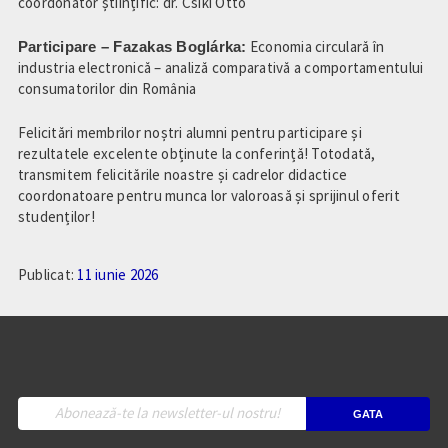
coordonator științific: dr. Csíki Ottó
Participare – Fazakas Boglárka:
Economia circulară în
industria electronică – analiză comparativă a comportamentului
consumatorilor din România
Felicitări membrilor noștri alumni pentru participare și
rezultatele excelente obținute la conferință! Totodată,
transmitem felicitările noastre și cadrelor didactice
coordonatoare pentru munca lor valoroasă și sprijinul oferit
studenților!
Publicat:
11 iunie 2026