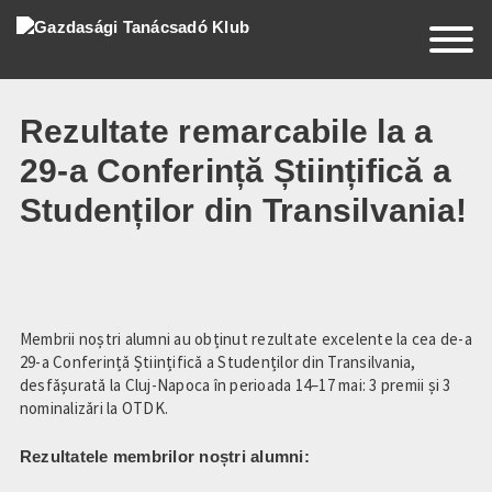
EN
HU
RO
Rezultate remarcabile la a
29-a Conferință Științifică a
Studenților din Transilvania!
Acasă
Despre Noi
Știri
Membrii noștri alumni au obținut rezultate excelente la cea de-a
29-a Conferință Științifică a Studenților din Transilvania,
Evenimente
desfășurată la Cluj-Napoca în perioada 14–17 mai: 3 premii și 3
nominalizări la OTDK.
Susținători
Rezultatele membrilor noștri alumni:
Contact