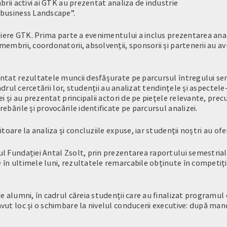
brii activi ai GTK au prezentat analiza de industrie
ibusiness Landscape”.
eiere GTK. Prima parte a evenimentului a inclus prezentarea anali
mbrii, coordonatorii, absolvenții, sponsorii și partenerii au avu
entat rezultatele muncii desfășurate pe parcursul întregului s
adrul cercetării lor, studenții au analizat tendințele și aspectele
ei și au prezentat principalii actori de pe piețele relevante, pr
ebările și provocările identificate pe parcursul analizei.
toare la analiza și concluziile expuse, iar studenții noștri au of
 Fundației Antal Zsolt, prin prezentarea raportului semestrial al
în ultimele luni, rezultatele remarcabile obținute în competiții
e alumni, în cadrul căreia studenții care au finalizat programul 
vut loc și o schimbare la nivelul conducerii executive: după man