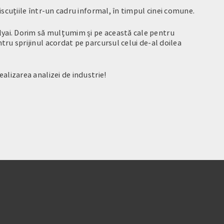
discuțiile într-un cadru informal, în timpul cinei comune.
olyai. Dorim să mulțumim și pe această cale pentru
tru sprijinul acordat pe parcursul celui de-al doilea
ealizarea analizei de industrie!