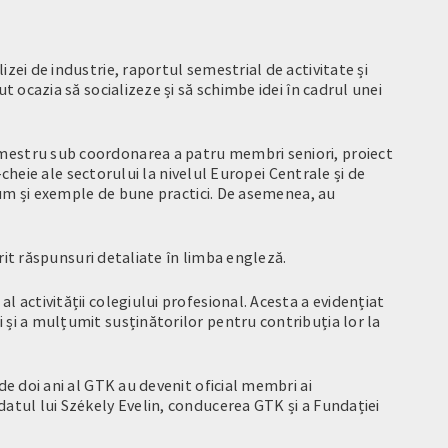
zei de industrie, raportul semestrial de activitate și
t ocazia să socializeze și să schimbe idei în cadrul unei
emestru sub coordonarea a patru membri seniori, proiect
-cheie ale sectorului la nivelul Europei Centrale și de
ecum și exemple de bune practici. De asemenea, au
erit răspunsuri detaliate în limba engleză.
 activității colegiului profesional. Acesta a evidențiat
 și a mulțumit susținătorilor pentru contribuția lor la
de doi ani al GTK au devenit oficial membri ai
datul lui Székely Evelin, conducerea GTK și a Fundației