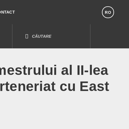
ONTACT
RO
strului al II-lea
rteneriat cu East