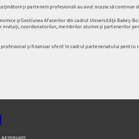
sținătorii și partenerii profesionali au avut ocazia să continue 
nomice și Gestiunea Afacerilor din cadrul Universității Babeș-B
or invitați, coordonatorilor, membrilor alumni și partenerilor pen
rofesional și financiar oferit în cadrul parteneriatului pentru r
E REZERVATE.