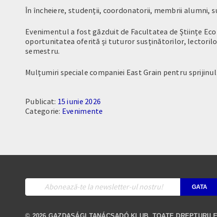
În încheiere, studenții, coordonatorii, membrii alumni, su
Evenimentul a fost găzduit de Facultatea de Științe Eco
oportunitatea oferită și tuturor susținătorilor, lectoril
semestru.
Mulțumiri speciale companiei East Grain pentru sprijinul p
Publicat:
15 iunie 2026
Categorie:
Evenimente
© 2026 GAZDASÁGI TANÁCSADÓ KLUB. TOATE DREPTURIL