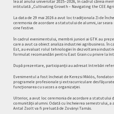
lea al anului universitar 2025–2026, în cadrul căreia mem
intitulată „Cultivating Growth – Navigating the CEE Agr
La data de 29 mai 2026 a avut loc tradiționala Zi de Înch
ceremonia de acordare a statutului de alumni, iar seara me
cine festive.
În cadrul evenimentului, membrii juniori ai GTK au prez
care a avut ca obiect analiza industriei agribusiness. În c
Est, au evaluat rolul tehnologiei în dezvoltarea industri
formulat recomandări pentru East Grain cu privire la într
După prezentare, participanții au adresat întrebări referi
Evenimentul a fost încheiat de Kerezsi Miklós, fondatorul
programele profesionale și extracurriculare desfășurate 
funcționarea cu succes a organizației.
Ulterior, a avut loc ceremonia de acordare a statutului d
comunității alumni. Odată cu încheierea semestrului, a a
Antal Zsolt va fi preluată de Zoványi Tamás.